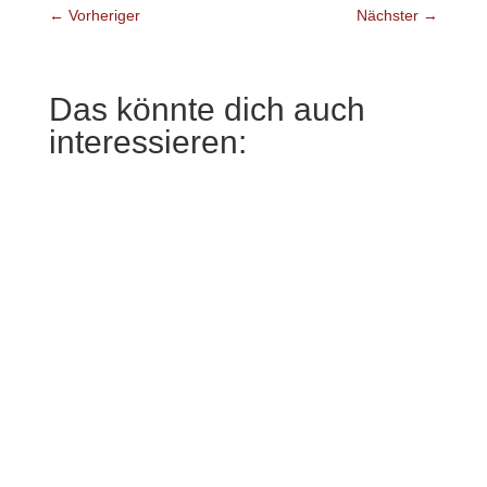
←
Vorheriger
Nächster
→
Das könnte dich auch
interessieren:
Die Realschule Sankt Georgen wurde mit dem
BORIS-Berufswahl-Siegel ausgezeichnet. Das
Siegel würdigt Schulen, die ihre...