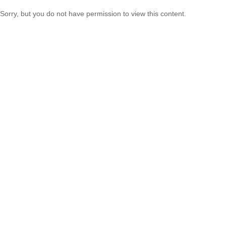
Sorry, but you do not have permission to view this content.
Adresse
Realschule Sankt Georgen
Im Hochwald 8
78112 Sankt Georgen